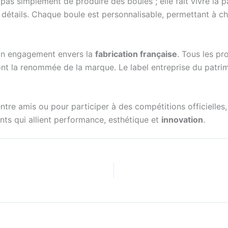
pas simplement de produire des boules ; elle fait vivre la p
détails. Chaque boule est personnalisable, permettant à ch
son engagement envers la
fabrication française
. Tous les pr
font la renommée de la marque. Le label entreprise du patri
re amis ou pour participer à des compétitions officielles, 
ts qui allient performance, esthétique et
innovation
.