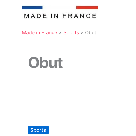
Aller
au
contenu
Made in France
Sports
Obut
Obut
Sports