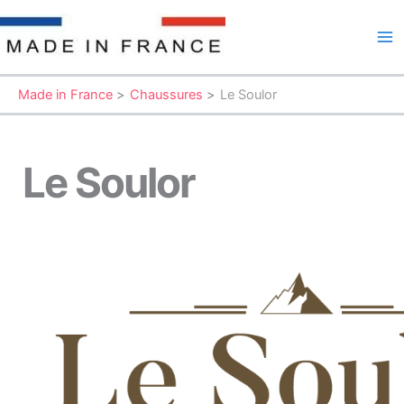
Aller
au
Ma
contenu
Me
Made in France
Chaussures
Le Soulor
Le Soulor