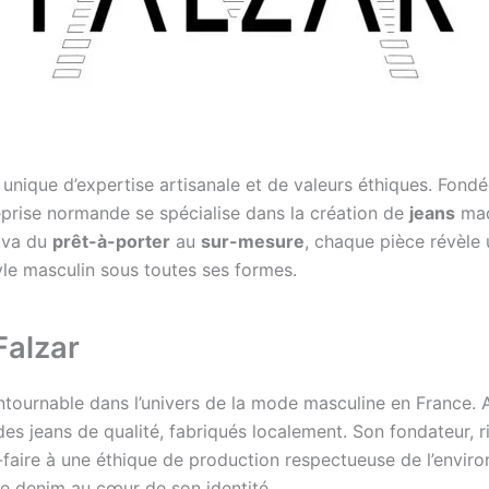
 unique d’expertise artisanale et de valeurs éthiques. Fon
treprise normande se spécialise dans la création de
jeans
made
i va du
prêt-à-porter
au
sur-mesure
, chaque pièce révèl
yle masculin sous toutes ses formes.
Falzar
tournable dans l’univers de la mode masculine en France. Av
s jeans de qualité, fabriqués localement. Son fondateur, r
oir-faire à une éthique de production respectueuse de l’envir
le denim au cœur de son identité.