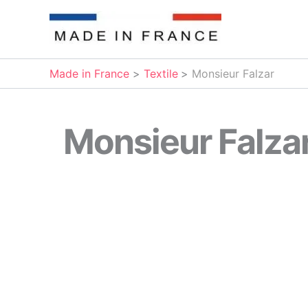
Aller
au
contenu
Made in France
Textile
Monsieur Falzar
Monsieur Falza