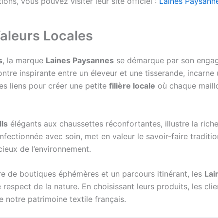
ons, vous pouvez visiter leur site officiel :
Laines Paysann
aleurs Locales
s
, la marque
Laines Paysannes
se démarque par son engage
ncontre inspirante entre un éleveur et une tisserande, incar
des liens pour créer une petite
filière locale
où chaque maillo
lls
élégants aux chaussettes réconfortantes, illustre la rich
ectionnée avec soin, met en valeur le savoir-faire tradition
ieux de l’environnement.
ure de boutiques éphémères et un parcours itinérant, les
Lai
spect de la nature. En choisissant leurs produits, les clien
 notre patrimoine textile français.