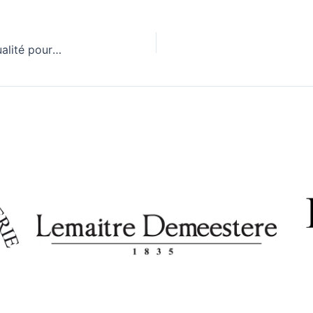
Le label « fabriqué en France » : un gage de qualité pour booster vos ventes ?