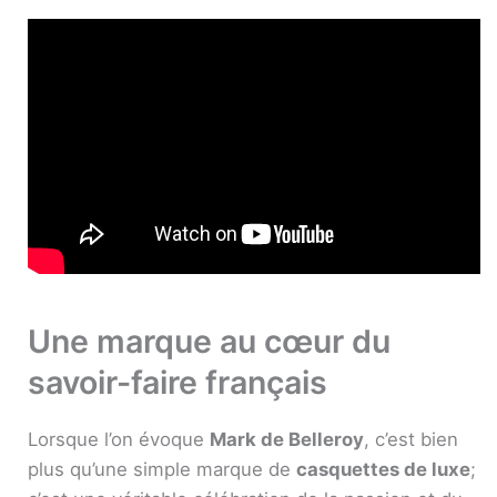
Une marque au cœur du
savoir-faire français
Lorsque l’on évoque
Mark de Belleroy
, c’est bien
plus qu’une simple marque de
casquettes de luxe
;