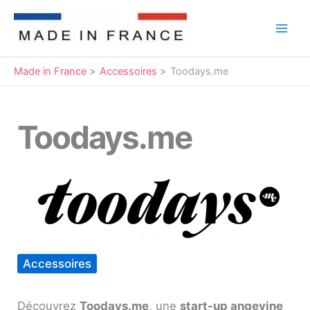
Aller
au
Main
contenu
Men
Made in France
Accessoires
Toodays.me
Toodays.me
Accessoires
Découvrez
Toodays.me
, une
start-up angevine