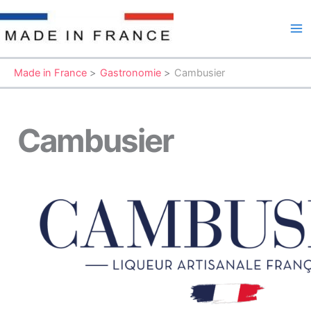
Aller
au
Ma
contenu
Me
Made in France
Gastronomie
Cambusier
Cambusier