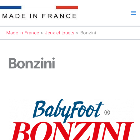
Aller
au
Ma
contenu
Me
Made in France
Jeux et jouets
Bonzini
Bonzini