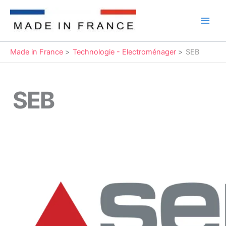
Aller
au
Main
contenu
Men
Made in France
Technologie - Electroménager
SEB
SEB