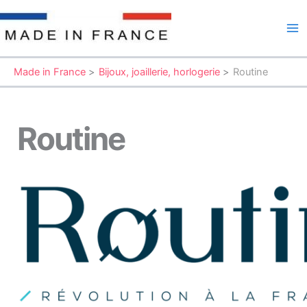
Aller
au
Ma
contenu
Me
Made in France
Bijoux, joaillerie, horlogerie
Routine
Routine