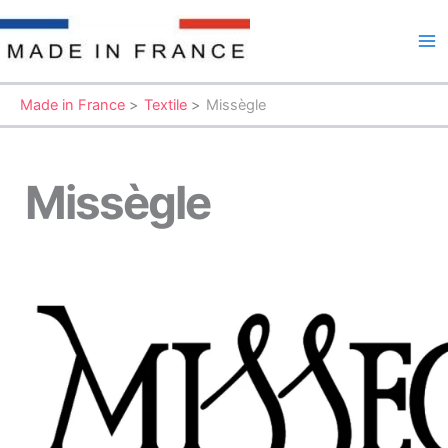
Aller
au
Ma
contenu
Me
Made in France
Textile
Missègle
Missègle