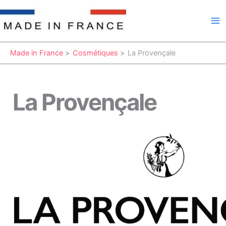
Aller
au
Ma
contenu
Me
Made in France
Cosmétiques
La Provençale
La Provençale