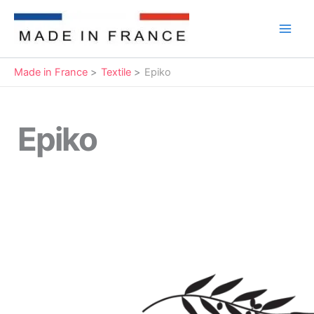
Aller
au
Main
contenu
Men
Made in France
Textile
Epiko
Epiko