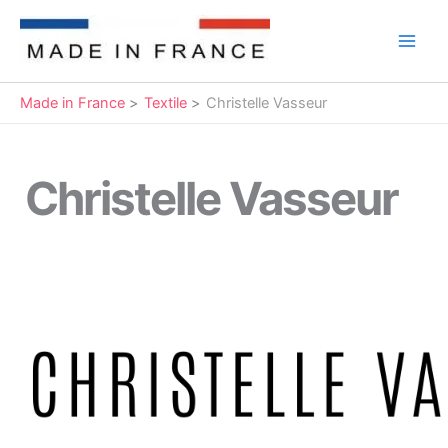
Aller
au
Main
contenu
Men
Made in France
Textile
Christelle Vasseur
Christelle Vasseur