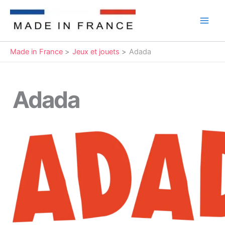
Aller
au
Main
contenu
Men
Made in France
Jeux et jouets
Adada
Adada